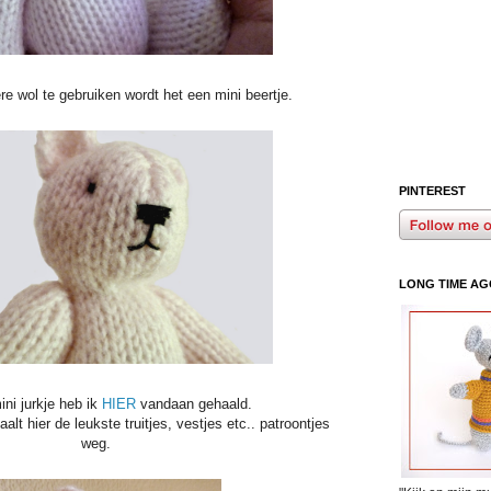
e wol te gebruiken wordt het een mini beertje.
PINTEREST
LONG TIME AGO.
ini jurkje heb ik
HIER
vandaan gehaald.
lt hier de leukste truitjes, vestjes etc.. patroontjes
weg.