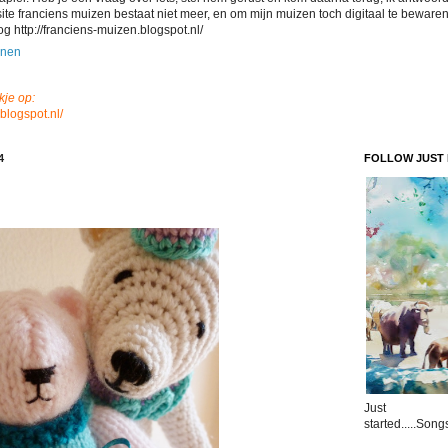
ite franciens muizen bestaat niet meer, en om mijn muizen toch digitaal te bewaren
g http://franciens-muizen.blogspot.nl/
onen
kje op:
blogspot.nl/
4
FOLLOW JUST 
Just
started.....Song