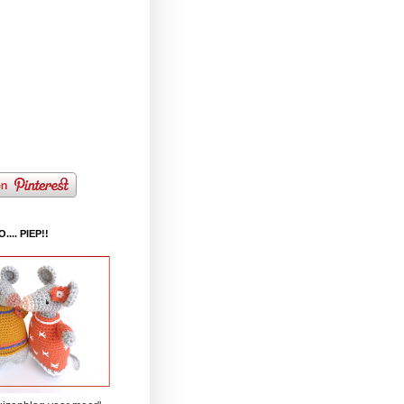
... PIEP!!