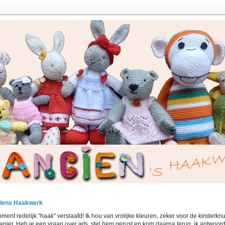
iens Haakwerk
ment redelijk "haak" verslaafd! Ik hou van vrolijke kleuren, zeker voor de kinderknuf
papier. Heb je een vraag over iets, stel hem gerust en kom daarna terug, ik antwoord a