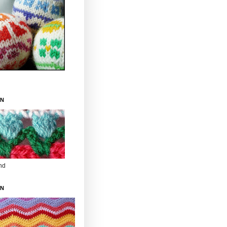
RN
and
RN