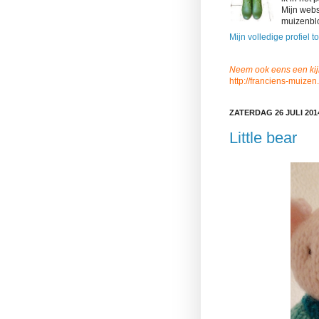
Mijn webs
muizenblo
Mijn volledige profiel t
Neem ook eens een kij
http://franciens-muizen.
ZATERDAG 26 JULI 201
Little bear