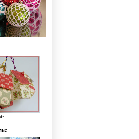
ate
TING