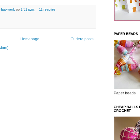
 Haakwerk
op
1:31 p.m.
11 reacties
PAPER BEADS
Homepage
Oudere posts
Atom)
Paper beads
CHEAP BALLS 
CROCHET