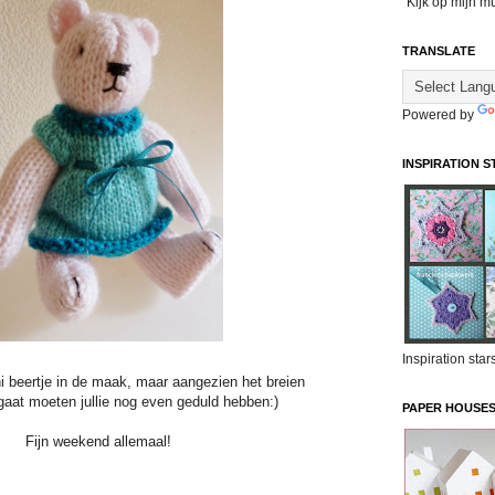
"Kijk op mijn m
TRANSLATE
Powered by
INSPIRATION S
Inspiration star
i beertje in de maak, maar aangezien het breien
 gaat moeten jullie nog even geduld hebben:)
PAPER HOUSE
Fijn weekend allemaal!