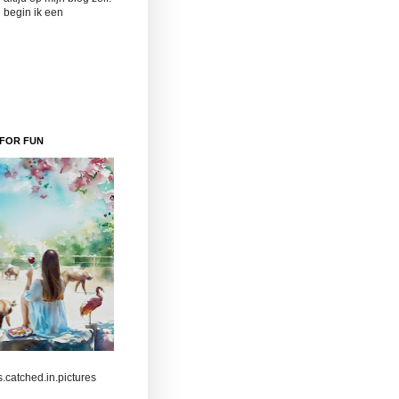
 begin ik een
FOR FUN
s.catched.in.pictures