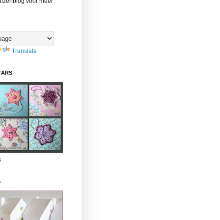
uizenblog voor meer"
Translate
TARS
s
S